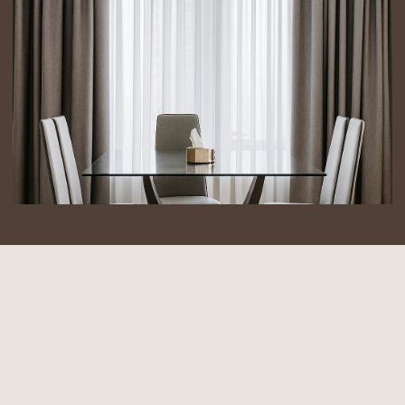
Мир Портьер
ИП Самойленко Л.В.
ИНН 272437861808
Политика конфиденциальности
2025
Разработка сайта