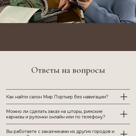
Оставьте заявку и мы сразу
свяжемся с вами
Ответы на вопросы
Я согласен с политикой конфиденциальности
Оставить заявку
Как найти салон Мир Портьер без навигации?
Оформите заявку на пошив штор, тюля, жалюзи или
подбор карнизов
Можно ли сделать заказ на шторы, римские
Мы перезвоним, уточним детали и предложим решения
карнизы и рулонки онлайн или по телефону?
под ваш интерьер.
Работаем с 2004 года, у нас собственное производство
и большой выбор тканей в наличии.
Вы работаете с заказчиками из других городов и