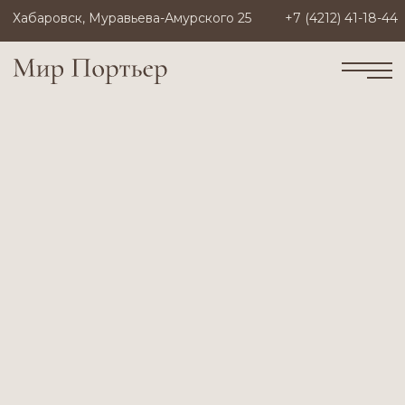
Хабаровск, Муравьева-Амурского 25
+7 (4212) 41-18-44
Салон штор "Мир Портьер"
Муравьева-Амурского 25
пн-сб 10:00-19:00
+7 (4212) 41-18-44