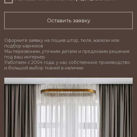
Пошив штор
Жалюзи
Римские шторы
Карнизы
Шторы блэкаут
Аксессуары
Рулонные шторы
Контакты
Ткани по каталогам
Наши работы
Салон штор "Мир Портьер"
Муравьева-Амурского 25
пн-сб 10:00-19:00
+7(914)774-88-30
+7 (4212) 411-844
вс 11:00-17:00