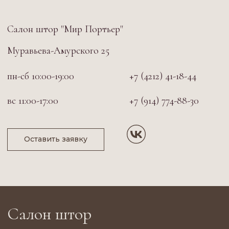
+7 (914) 774-88-30
вс 11:00-17:00
Оставить заявку
Салон штор
"Мир Портьер"
С 2004 года мы создаём интерьерные решения, которые работают на
атмосферу. За это время мы помогли сотням клиентов почувствовать, как
шторы могут изменить восприятие пространства.
Мы любим сложные задачи, уважаем вкус и всегда ищем баланс между
эстетикой и функцией.