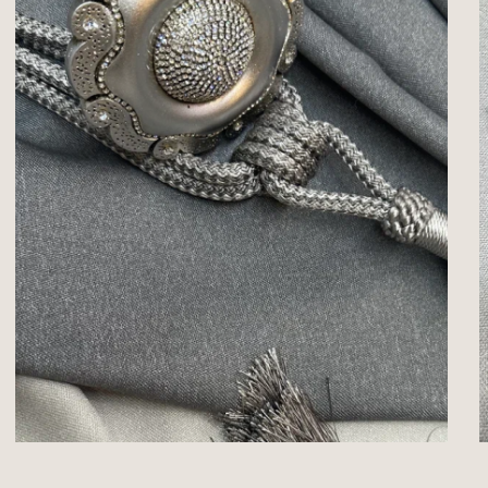
Оставьте заявку и мы сразу
свяжемся с вами
Я согласен с политикой конфиденциальности
Оставить заявку
Оформите заявку на пошив штор, тюля, жалюзи или
подбор карнизов
Мы перезвоним, уточним детали и предложим решения
под ваш интерьер.
Работаем с 2004 года, у нас собственное производство
и большой выбор тканей в наличии.