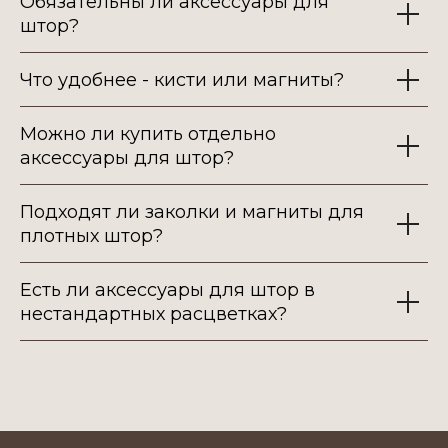
Обязательны ли аксессуары для
штор?
Мир Портьер
Что удобнее - кисти или магниты?
Можно ли купить отдельно
ИП Самойленко Л.В.
ИНН 272437861808
аксессуары для штор?
Политика конфиденциальности
2025
Разработка сайта
Подходят ли заколки и магниты для
плотных штор?
Есть ли аксессуары для штор в
нестандартных расцветках?