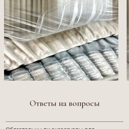
Пошив штор
Жалюзи
Римские шторы
Карнизы
Шторы блэкаут
Аксессуары
Рулонные шторы
Контакты
Ткани по каталогам
Наши работы
Салон штор "Мир Портьер"
Муравьева-Амурского 25
Ответы на вопросы
пн-сб 10:00-19:00
+7(914)774-88-30
+7 (4212) 411-844
вс 11:00-17:00