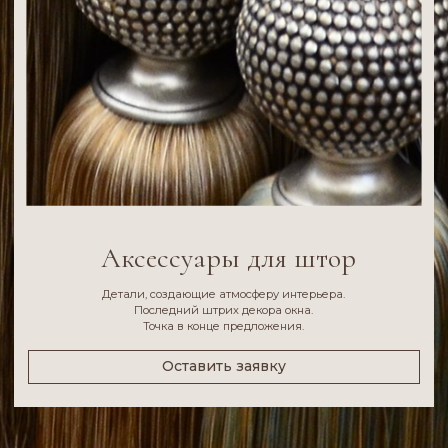
Аксессуары для штор
Детали, создающие атмосферу интерьера.
Последний штрих декора окна.
Точка в конце предложения.
Оставить заявку
Наши аксессуары
для штор
ЗАВЕРШЁННОСТЬ ОБРАЗА
Аксессуары делают оформление окна цельным
и продуманным.
УДОБСТВО И ФУНКЦИОНАЛЬНОСТЬ
Кисти, магниты и подхваты удобны для ежедневного
быстрого декорирования любых штор.